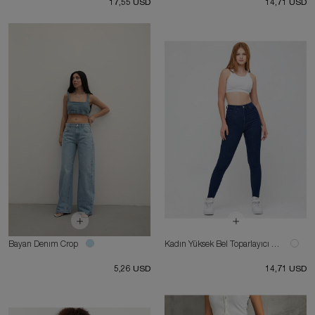
17,55 USD
14,71 USD
Bayan Denım Crop
Kadın Yüksek Bel Toparlayıcı Skinny Fit Likralı Kot Pantolon
5,26 USD
14,71 USD