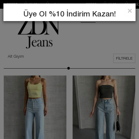
tü Kargo Ücretsiz 2000₺ ve Üstü Kargo Ücretsiz 2000₺ 
×
Üye Ol %10 İndirim Kazan!
0
ARA
Alt Giyim
FILTRELE