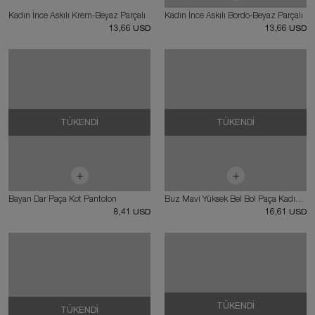
Kadın İnce Askılı Krem-Beyaz Parçalı
Kadın İnce Askılı Bordo-Beyaz Parçalı
13,66 USD
13,66 USD
TÜKENDI
TÜKENDI
Bayan Dar Paça Kot Pantolon
Buz Mavi Yüksek Bel Bol Paça Kadın Kot Pantolon
8,41 USD
16,61 USD