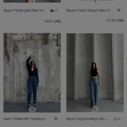
Bayan Parlak Çelik Mavi Mini Kot Etek
+1
Bayan Püskül Detaylı Mavi Crop Denim Ceket
21,02 USD
14,61 USD
Kadın Yüksek Bel Toparlayıcı Skinny Fit Likralı Kot Pantolon
Bayan Düğme detaylı Bol Jean Pantolon
+1