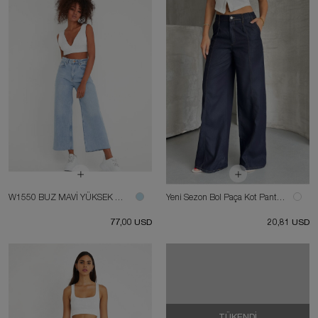
W1550 BUZ MAVİ YÜKSEK BEL KISA PAÇA JEAN
Yeni Sezon Bol Paça Kot Pantolon
77,00 USD
20,81 USD
TÜKENDI