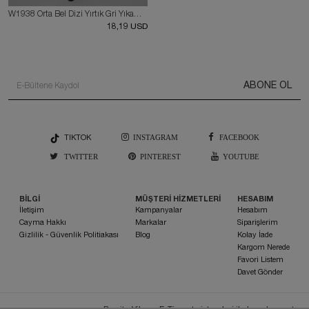
W1938 Orta Bel Dizi Yırtık Gri Yıkamalı Kadın Kot Pantolon
18,19 USD
ABONE OL
TIKTOK
INSTAGRAM
FACEBOOK
TWITTER
PINTEREST
YOUTUBE
BİLGİ
MÜŞTERİ HİZMETLERİ
HESABIM
İletişim
Kampanyalar
Hesabım
Cayma Hakkı
Markalar
Siparişlerim
Gizlilik - Güvenlik Politiakası
Blog
Kolay İade
Kargom Nerede
Favori Listem
Davet Gönder