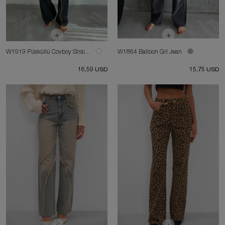
W1919 Püsküllü Covboy Straight Orta Kahve Tintli Jean
W1864 Balloon Gri Jean
16,59 USD
15,75 USD