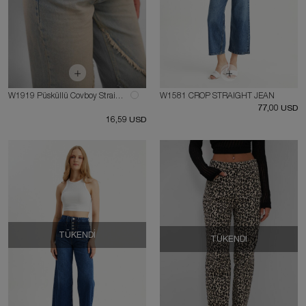
W1919 Püsküllü Covboy Straight Orta Mavi Jean
W1581 CROP STRAIGHT JEAN
77,00 USD
16,59 USD
TÜKENDI
TÜKENDI