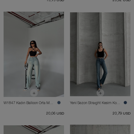
15,75 USD
20,92 USD
W1847 Kadın Balloon Orta Mavi Skater Jean
Yeni Sezon Straıght Kesim Kot Pantolon
20,06 USD
20,79 USD