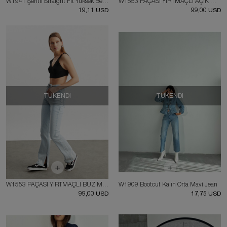
W1941 Şeritli Straight Fit Yüksek Bel Mavi Jean
W1553 PAÇASI YIRTMAÇLI AÇIK MAVİ JEAN
19,11 USD
99,00 USD
TÜKENDI
TÜKENDI
W1553 PAÇASI YIRTMAÇLI BUZ MAVİ JEAN
W1909 Bootcut Kalın Orta Mavi Jean
99,00 USD
17,75 USD