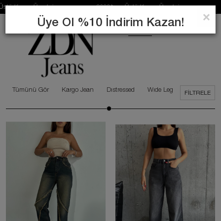
Ücretsiz 2000₺ ve Üstü Kargo Ücretsiz 2000₺ ve Üstü K
×
Üye Ol %10 İndirim Kazan!
0
ARA
Tümünü Gör
Kargo Jean
Dıstressed
Wıde Leg
Cropped
FILTRELE