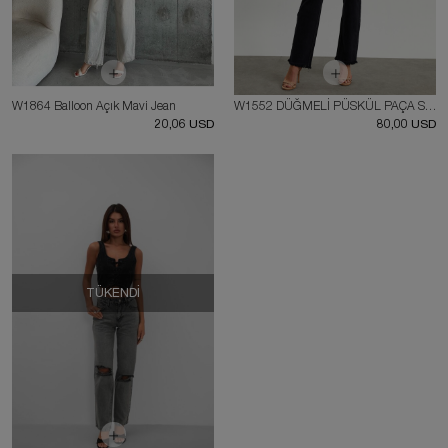
W1864 Balloon Açık Mavi Jean
W1552 DÜĞMELİ PÜSKÜL PAÇA STRAIGHT JEAN
20,06 USD
80,00 USD
TÜKENDI