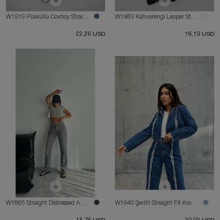
W1919 Püsküllü Covboy Straight Orta Mavi Jean
W1983 Kahverengi Leopar Straight Fit Kadın Kot Pantolon
22,26 USD
18,19 USD
W1865 Straight Distressed Antrasit Jean
W1940 Şeritli Straight Fit Krop Mavi Ceket Jean