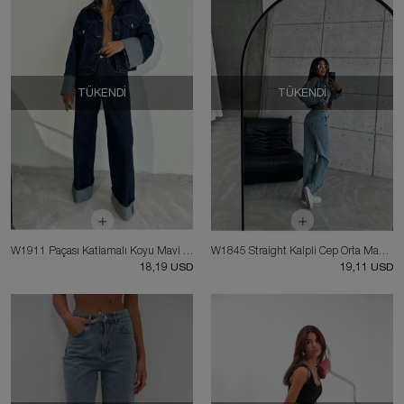
TÜKENDI
TÜKENDI
W1911 Paçası Katlamalı Koyu Mavi Kadın Palazzo Jean
W1845 Straight Kalpli Cep Orta Mavi Jean
18,19 USD
19,11 USD