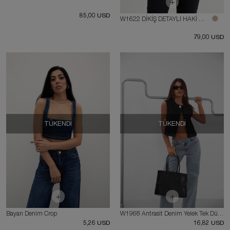
85,00 USD
W1622 DİKİŞ DETAYLI HAKİ BÜSTİYER
79,00 USD
TÜKENDI
TÜKENDI
Bayan Denim Crop
W1968 Antrasit Denim Yelek Tek Düğmeli Pamuk Astarlı
5,26 USD
16,82 USD