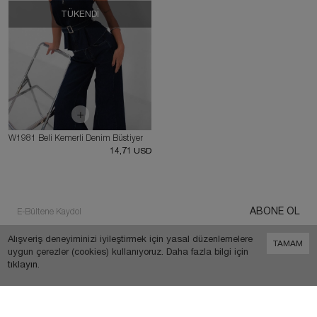
TÜKENDI
W1981 Beli Kemerli Denim Büstiyer
14,71 USD
ABONE OL
Alışveriş deneyiminizi iyileştirmek için yasal düzenlemelere
TAMAM
uygun çerezler (cookies) kullanıyoruz. Daha fazla bilgi için
tıklayın
.
TIKTOK
INSTAGRAM
FACEBOOK
0
TWITTER
PINTEREST
YOUTUBE