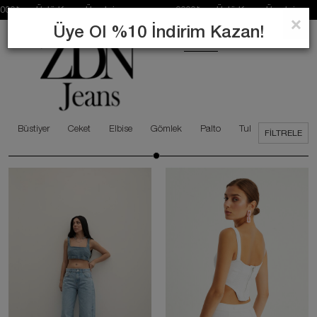
Üstü Kargo Ücretsiz 2000₺ ve Üstü Kargo Ücretsiz 200
×
Üye Ol %10 İndirim Kazan!
0
ARA
Büstiyer
Ceket
Elbise
Gömlek
Palto
Tulum
FILTRELE