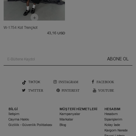
W-1754 Kot Trençkot
43,16 USD
ABONE OL
TIKTOK
INSTAGRAM
FACEBOOK
TWITTER
PINTEREST
YOUTUBE
BİLGİ
MÜŞTERİ HİZMETLERİ
HESABIM
İletişim
Kampanyalar
Hesabım
Cayma Hakkı
Markalar
Siparişlerim
Gizlilik - Güvenlik Politiakası
Blog
Kolay İade
Kargom Nerede
Favori Listem