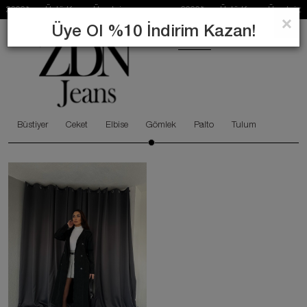
 ve Üstü Kargo Ücretsiz 2000₺ ve Üstü Kargo Ücretsiz
×
Üye Ol %10 İndirim Kazan!
0
ARA
Büstiyer
Ceket
Elbise
Gömlek
Palto
Tulum