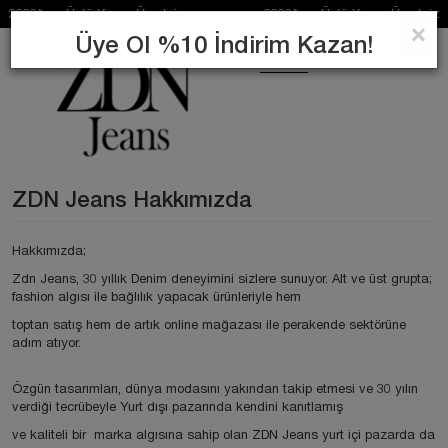
₺ ve Üstü Kargo Ücretsiz 2000₺ ve Üstü Kargo Ücretsiz
×
Üye Ol %10 İndirim Kazan!
0
ARA
ZDN Jeans Hakkımızda
Hakkımızda;
Zdn Jeans, 30 yıllık Denim deneyimini sizlere sunuyor. Alt ve üst grupta;
fashion algısı ile bağlılık yapacak ürünleriyle hem
toptan satış hem de artık online mağazası ile perakende sektörüne
adım atıyor.
Özgün tasarımları, dünya modasını yakından takip etmesi ve 30 yılın
verdiği tecrübeyle Yurt dışı pazarında kendini kanıtlamış
ve kaliteli bir marka algısına sahip olan ZDN Jeans yurt içi pazarda da