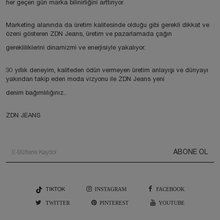
her geçen gün marka bilinirliğini arttırıyor.
Marketing alanında da üretim kalitesinde olduğu gibi gerekli dikkat ve
özeni gösteren ZDN Jeans, üretim ve pazarlamada çağın
gerekliliklerini dinamizmi ve enerjisiyle yakalıyor.
30 yıllık deneyim, kaliteden ödün vermeyen üretim anlayışı ve dünyayı
yakından takip eden moda vizyonu ile ZDN Jeans yeni
denim bağımlılığınız..
ZDN JEANS
ABONE OL
TIKTOK
INSTAGRAM
FACEBOOK
TWITTER
PINTEREST
YOUTUBE