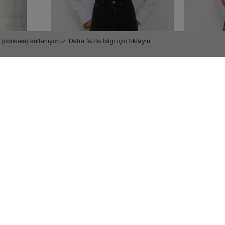
(cookies) kullanıyoruz. Daha fazla bilgi için
tıklayın
.
15,75 USD
18,19 USD
W1992 Marine Likralı Yüksek Bel Siyah Wide Leg Jean
ABONE OL