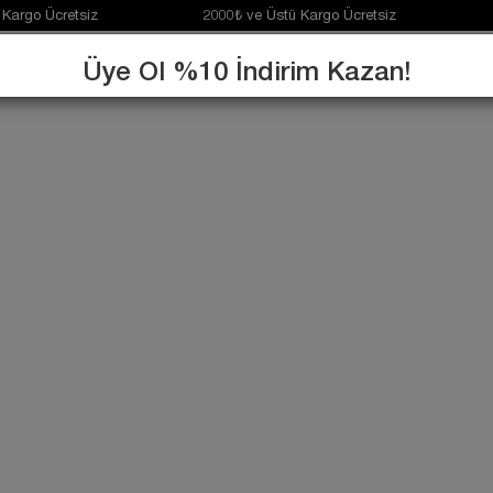
argo Ücretsiz 2000₺ ve Üstü Kargo Ücretsiz 2000₺ ve 
Üye Ol %10 İndirim Kazan!