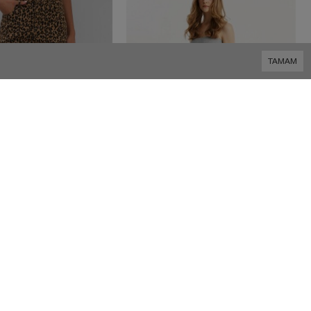
TAMAM
18,19 USD
15,75 USD
W1983 Kahverengi Leopar Straight Fit Kadın Kot Pantolon
Bayan YanI Fermuarlı İspanyol Paça Denım Pantolon