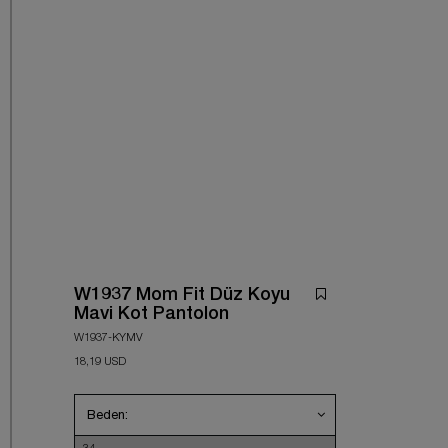
W1937 Mom Fit Düz Koyu
Mavi Kot Pantolon
W1937-KYMV
18,19 USD
Beden: