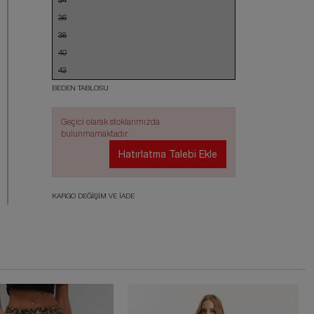
34
36
38
40
42
BEDEN TABLOSU
Geçici olarak stoklarımızda
bulunmamaktadır.
Hatırlatma Talebi Ekle
KARGO DEĞİŞİM VE İADE