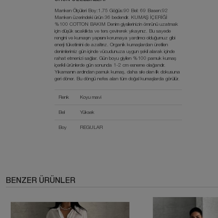
Manken Ölçüleri Boy:1.75 Göğüs:90 Bel: 69 Basen:92
Manken üzerindeki ürün 36 bedendir. KUMAŞ İÇERİĞİ
%100 COTTON BAKIM Denim giysilerinizin ömrünü uzatmak
için düşük sıcaklıkta ve ters çevirerek yıkayınız. Bu sayede
rengini ve kumaşın yapısını korumaya yardımcı olduğumuz gibi
enerji tüketimini de azaltırız. Organik kumaşlardan üretilen
denimlerimiz gün içinde vücudunuza uygun şekil alarak içinde
rahat etmenizi sağlar. Gün boyu giyilen %100 pamuk kumaş
içerikli ürünlerde gün sonunda 1-2 cm esneme olağandır.
Yıkamanın ardından pamuk kumaş, daha sıkı olan ilk dokusuna
geri döner. Bu döngü nefes alan tüm doğal kumaşlarda görülür.
Renk
Koyu mavi
Bel
Yüksek
Boy
REGULAR
BENZER ÜRÜNLER