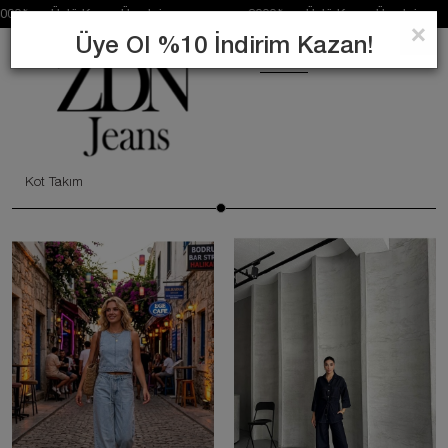
 Üstü Kargo Ücretsiz 2000₺ ve Üstü Kargo Ücretsiz 20
×
Üye Ol %10 İndirim Kazan!
0
ARA
Kot Takım