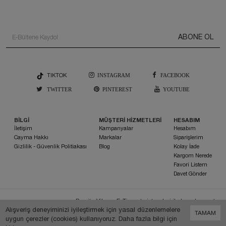
ABONE OL
TIKTOK
INSTAGRAM
FACEBOOK
TWITTER
PINTEREST
YOUTUBE
BİLGİ
MÜŞTERİ HİZMETLERİ
HESABIM
İletişim
Kampanyalar
Hesabım
Cayma Hakkı
Markalar
Siparişlerim
Gizlilik - Güvenlik Politiakası
Blog
Kolay İade
Kargom Nerede
Favori Listem
Davet Gönder
Bu site
Vikaon E-Ticaret sistemleri
ile hazırlanmıştır.
Alışveriş deneyiminizi iyileştirmek için yasal düzenlemelere
TAMAM
uygun çerezler (cookies) kullanıyoruz. Daha fazla bilgi için